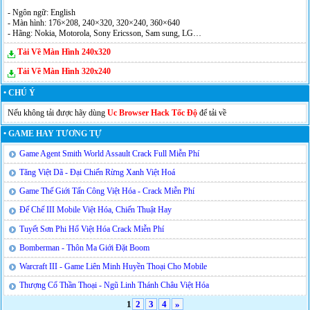
- Ngôn ngữ: English
- Màn hình: 176×208, 240×320, 320×240, 360×640
- Hãng: Nokia, Motorola, Sony Ericsson, Sam sung, LG…
Tải Về Màn Hình 240x320
Tải Về Màn Hình 320x240
• CHÚ Ý
Nếu không tải được hãy dùng
Uc Browser Hack Tốc Độ
để tải về
• GAME HAY TƯƠNG TỰ
Game Agent Smith World Assault Crack Full Miễn Phí
Tăng Việt Dã - Đại Chiến Rừng Xanh Việt Hoá
Game Thế Giới Tấn Công Việt Hóa - Crack Miễn Phí
Đế Chế III Mobile Việt Hóa, Chiến Thuật Hay
Tuyết Sơn Phi Hổ Việt Hóa Crack Miễn Phí
Bomberman - Thôn Ma Giới Đặt Boom
Warcraft III - Game Liên Minh Huyền Thoại Cho Mobile
Thượng Cổ Thần Thoại - Ngũ Linh Thánh Châu Việt Hóa
1
2
3
4
»