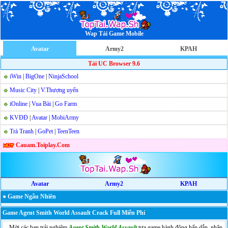
Wap Tải Game Mobile
Avatar
Army2
KPAH
Tải UC Browser 9.6
iWin
|
BigOne
|
NinjaSchool
Music City
|
V.Thượng uyển
iOnline
|
Vua Bài
|
Go Farm
KVĐĐ
|
Avatar
|
MobiArmy
Trà Tranh
|
GoPet
|
TeenTeen
Cauam.Toiplay.Com
Avatar
Army2
KPAH
● Game Ngẫu Nhiên
Game Agent Smith World Assault Crack Full Miễn Phí
- Mời các bạn trải nghiệm
Agent Smith World Assault
tựa game hành động hấp dẫn, nhập