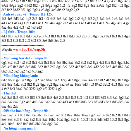
4#d2 8d2 4g2 8f2 8f2 16g2 16f2 2.#d2 8d2 4c2 8d2 4.f2 8g2 8#d2 1c2 4.g2 4.c3 8g2 4c3
8#a2 8#g2 2g2 4.#d2 8f2 4g2 8#g2 8g2 1c2 4f2 8g2 8f2 8g2 4c2 2.#d2 4g2 8f2 4d2 8g2
8f2 8c2 8#d2 8f2 1g2 2g2 4.c3 8g2 4c3 8# a2 8#g2 2g2
- Anh sẽ quay về - Tempo 112-125:
4f3 4e3 2d3 4a2 4g2 2a2 4f3 4e3 4d3 4c3 4a2 4g2 2a2 4g2 4f2 2g2 4a2 4c3 2.c3 4a2 4c3
4d3 4e3 4f3 4g3 2e3 4f3 4e3 2d3 4a2 4g2 2a2 4f3 4e3 4d3 4f3 4e3 4c3 2a2 4g2 4f2 4.g2
4a2 4c3 4a2 4c3 4a2 4e3 2d3
- Lệ tình - Tempo 100:
4d3 8f3 8e3 8d3 8d3 8e3 2c3 4d3 8f3 8e3 8e3 8d3 8e3 2f3 8f3 8g3 8a3 8a3 8a3 8a3 4g3
8f3 8e3 8d3 8e3 2c3 8d3 8f3 8e3 8d3 8ce 2d3
------------------------------------
Wapsite
www.TopTai.Wap.Sh
------------------------------------
- Một vòng trái đất - Tempo 90:
6g1 8c2 8d2 4e2 8d2 8c2 4d2 8c2 8b2 4c3 8b2 8a2 8b2 8b2 8a2 8g2 4a2 8b2 8c3 4g2 8.b2
8c3 4f2 8a2 8c3 8e3 8d2 8d2 8c2 2d2 8g1 8c2 8d2 4e2 8d2 8c2 4d2 8c2 8b2 4c3 8b2 8a2
8b2 8b2 8a2 8g2 4a2 4c3 2g2
- Mùa đông không lạnh:
8d2 8f2 8.g2 8g2 8g2 8g2 8a2 8#a2 8g2 32g2 4a2 8g2 32a2 4a2 8f2 8f2 4f2 8g2 8a2 8g2
8f2 8c2 4.d2 8d2 8f2 8.g2 8g2 8g2 8g2 8a2 8# a2 16c3 8d3 4c3 8#a2 32b2 4.c3 8d3 8c3
4.#a2 8c3 8#a2 2a2 32f2 4g2 4f2 32f2 4.g2
- Tha thứ :
8a2 8a2 8a2 4f3 8f3 8f3 8f3 8e3 8d3 4e3 2a2 8a2 8a2 8c3 4d3 8d3 8f3 8d3 8c3 8a2 4g2 2a2
8a2 8a2 8a2 8g2 4d3 4d3 8a2 8a2 8a2 8a2 4d3 4e3 8d3 8d3 8e3 8f3 8d3 8d3 8d3 8c3 8a2
8a2 4c3 2d3
- 999 đóa hoa hồng - Tempo 90 :
8a2 8a2 8c3 8d3 8e3 8e3 8c3 8- 8a2 8a2 8b2 8a2 16b2 16a2 8g2 8e2 8- 8a2 8a2 8c3 8d3
8e3 8e3 8c3 8- 8a2 8a2 8b2 8a2 16b2 16a2 8g2 8e2 8- 16d3 16b2 8d3 8d3 16b2 8a2 8g2
4e2 16d3 16d3 8d3 8d3 8b2 8a2 8g2 2a2
- Nụ hồng mong manh :