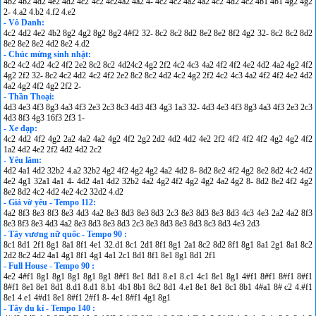
4b2 4b2 4d2 4e2 4d2 4c2 4c2 4c24a2 4a2 4- 4c2 4c2 4a2 4a2 4c2 4d2 4c2 4b1 4b1 4g2 4g2
2- 4.a2 4.b2 4.f2 4.e2
- Vô Danh:
4c2 4d2 4e2 4b2 8g2 4g2 8g2 8g2 4#f2 32- 8c2 8c2 8d2 8e2 8e2 8f2 4g2 32- 8c2 8c2 8d2
8e2 8e2 8e2 4d2 8e2 4.d2
- Chúc mừng sinh nhật:
8c2 4c2 4d2 4c2 4f2 2e2 8c2 8c2 4d24c2 4g2 2f2 4c2 4c3 4a2 4f2 4f2 4e2 4d2 4a2 4g2 4f2
4g2 2f2 32- 8c2 4c2 4d2 4c2 4f2 2e2 8c2 8c2 4d2 4c2 4g2 2f2 4c2 4c3 4a2 4f2 4f2 4e2 4d2
4a2 4g2 4f2 4g2 2f2 2-
- Thần Thoại:
4d3 4e3 4f3 8g3 4a3 4f3 2e3 2c3 8c3 4d3 4f3 4g3 1a3 32- 4d3 4e3 4f3 8g3 4a3 4f3 2e3 2c3
4d3 8f3 4g3 16f3 2f3 1-
- Xe đạp:
4c2 4d2 4f2 4g2 2a2 4a2 4a2 4g2 4f2 2g2 2d2 4d2 4d2 4e2 2f2 4f2 4f2 4f2 4g2 4g2 4f2
1a2 4d2 4e2 2f2 4d2 4d2 2c2
- Yêu lắm:
4d2 4a1 4d2 32b2 4.a2 32b2 4g2 4f2 4g2 4g2 4a2 4d2 8- 8d2 8e2 4f2 4g2 8e2 8d2 4c2 4d2
4e2 4g1 32a1 4a1 4- 4d2 4a1 4d2 32b2 4a2 4g2 4f2 4g2 4g2 4a2 4g2 8- 8d2 8e2 4f2 4g2
8e2 8d2 4c2 4d2 4e2 4c2 32d2 4.d2
- Giả vờ yêu - Tempo 112:
4a2 8f3 8e3 8f3 8e3 4d3 4a2 8e3 8d3 8e3 8d3 2c3 8e3 8d3 8e3 8d3 4c3 4e3 2a2 4a2 8f3
8e3 8f3 8e3 4d3 4a2 8e3 8d3 8e3 8d3 2c3 8e3 8d3 8e3 8d3 8c3 8d3 4e3 2d3
- Tây vương nữ quốc - Tempo 90 :
8c1 8d1 2f1 8g1 8a1 8f1 4e1 32.d1 8c1 2d1 8f1 8g1 2a1 8c2 8d2 8f1 8g1 8a1 2g1 8a1 8c2
2d2 8c2 4d2 4a1 4g1 8f1 4g1 4a1 2c1 8d1 8f1 8e1 8g1 8d1 2f1
- Full House - Tempo 90 :
4e2 4#f1 8g1 8g1 8g1 8g1 8g1 8#f1 8e1 8d1 8.e1 8.c1 4c1 8e1 8g1 4#f1 8#f1 8#f1 8#f1
8#f1 8e1 8e1 8d1 8.d1 8.d1 8.b1 4b1 8b1 8c2 8d1 4.e1 8e1 8e1 8c1 8b1 4#a1 8# c2 4.#f1
8e1 4.e1 4#d1 8e1 8#f1 2#f1 8- 4e1 8#f1 4g1 8g1
- Tây du kí - Tempo 140 :