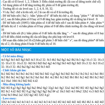
- Cao độ có 03 level: 1, 2, 3 Bước 3: Điều chỉnh trường độ: (là con số đứng trước chữ số)
- Sử dụng phím số 8 để tăng trường độ; phím số 9 để giảm trường độ;
- Trường độ có các level sau: 1, 2, 4, 8, 16, 32;
- Ví dụ: 8a2: chữ a là tên nốt; số 2 là cao độ và số 8 là trường độ;
- Để thể hiện nốt ( 8a2 ) : bấm "phím số 6" để hiển thị chữ a, sử dụng "phím * " để thể hiện
số 2, sau đó bấm phím số 8 hay số 9 để tăng hay giảm trường độ và dừng lại ở level : 8.
- Để thể hiện nốt (16#f1): bấm phím số 4 để thể hiện nốt f sau đó bấm phím # , bấm phím *
để hiển thị số 1 và bấm phím số 8 hay phím số 9 để điều chỉnh trường độ cho đúng với level
16
- Để thể hiện nốt (8-): bấm phím số 0 để hiển thị dấu lặng " - " sau đó dùng phím số 8 hay
số 9 để điều chỉnh trường độ của nốt lặng cho phù hợp với level 8.
- Để soạn dấu chấm (vd 16.e2):bấm giữ phím 3 để hiện chữ ".e", sau đó dùng phím* để hiển
thị số 2, rồi dùng phím 8 hoặc 9 để hiển thị số 16.
MỘT SỐ BÀI NHẠC
- Cô bé mùa đông:
4e3 8g2 8e3 4d3 8g3 8d3 4c3 16.e2 32- 8c3 4b2 8a2 8g2 4a2 8b2 8c3 4g2 16.c3 32- 16.c3
32- 16.e3 32- 16.e3 32- 8d3 8c3 8d3 8a2 4g2 4e3 8g2 8e3 4d3 8g3 8d3 16.c3 32- 8c3 16.e2
32- 16.e3 32- 4b2 8a2 8g2 4a2 8b2 8c3 4d3
- Chiếc khăn gió ấm:
8c2 8d2 8e2 8e2 8e2 4e2 8c2 8d2 8e2 8d2 4.g2 8g2 8e2 8d2 8e2 8c2 8c2 8c2 4c2 8a1 8b1
8c2 8b1 8e2 4e2 8g1 8a1 8c2 8a1 8a1 8b1 4c2 8b1 8c2 8d2 8b1 8b1 8c2 4d2 8b1 8c2 8d2
4c2 16a1 16b1 8c2 8d2 842 4.d2
- Mùa đông không lạnh:
8d2 8f2 8.g2 8g2 8g2 8g2 8a2 8#a2 8g2 32g2 4a1 8g2 32a2 4a2 8f2 8f2 4f2 8g2 8a2 8g2
8f2 8c2 4.d2 8d2 8f2 8.g2 8g2 8g2 8g2 8a2 8# a2 16c3 8d3 4c3 8#a2 32b2 4.c3 8d3 8c3
4.#a2 8c3 8#a2 2a2 32f2 4g2 4f2 32f2 4.g2
- Love story:
32b2 4c3 4e2 4e2 4c3 4c3 4- 4e2 4e2 4c3 4c3 4e2 4f2 4e2 4d2 4d2 4d2 4b2 4b2 4- 4d2 4d2