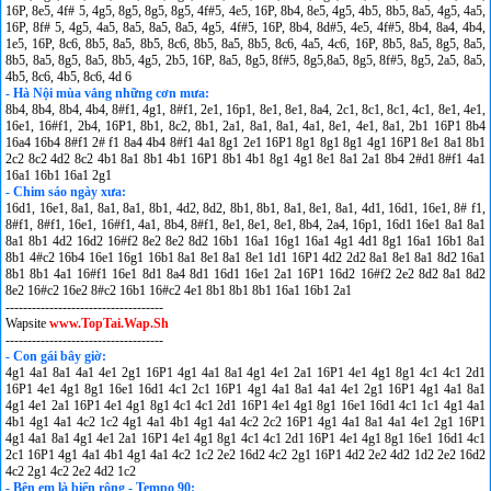
16P, 8e5, 4f# 5, 4g5, 8g5, 8g5, 8g5, 4f#5, 4e5, 16P, 8b4, 8e5, 4g5, 4b5, 8b5, 8a5, 4g5, 4a5,
16P, 8f# 5, 4g5, 4a5, 8a5, 8a5, 8a5, 4g5, 4f#5, 16P, 8b4, 8d#5, 4e5, 4f#5, 8b4, 8a4, 4b4,
1e5, 16P, 8c6, 8b5, 8a5, 8b5, 8c6, 8b5, 8a5, 8b5, 8c6, 4a5, 4c6, 16P, 8b5, 8a5, 8g5, 8a5,
8b5, 8a5, 8g5, 8a5, 8b5, 4g5, 2b5, 16P, 8a5, 8g5, 8f#5, 8g5,8a5, 8g5, 8f#5, 8g5, 2a5, 8a5,
4b5, 8c6, 4b5, 8c6, 4d 6
- Hà Nội mùa vắng những cơn mưa:
8b4, 8b4, 8b4, 4b4, 8#f1, 4g1, 8#f1, 2e1, 16p1, 8e1, 8e1, 8a4, 2c1, 8c1, 8c1, 4c1, 8e1, 4e1,
16e1, 16#f1, 2b4, 16P1, 8b1, 8c2, 8b1, 2a1, 8a1, 8a1, 4a1, 8e1, 4e1, 8a1, 2b1 16P1 8b4
16a4 16b4 8#f1 2# f1 8a4 4b4 8#f1 4a1 8g1 2e1 16P1 8g1 8g1 8g1 4g1 16P1 8e1 8a1 8b1
2c2 8c2 4d2 8c2 4b1 8a1 8b1 4b1 16P1 8b1 4b1 8g1 4g1 8e1 8a1 2a1 8b4 2#d1 8#f1 4a1
16a1 16b1 16a1 2g1
- Chim sáo ngày xưa:
16d1, 16e1, 8a1, 8a1, 8a1, 8b1, 4d2, 8d2, 8b1, 8b1, 8a1, 8e1, 8a1, 4d1, 16d1, 16e1, 8# f1,
8#f1, 8#f1, 16e1, 16#f1, 4a1, 8b4, 8#f1, 8e1, 8e1, 8e1, 8b4, 2a4, 16p1, 16d1 16e1 8a1 8a1
8a1 8b1 4d2 16d2 16#f2 8e2 8e2 8d2 16b1 16a1 16g1 16a1 4g1 4d1 8g1 16a1 16b1 8a1
8b1 4#c2 16b4 16e1 16g1 16b1 8a1 8e1 8a1 8e1 1d1 16P1 4d2 2d2 8a1 8e1 8a1 8d2 16a1
8b1 8b1 4a1 16#f1 16e1 8d1 8a4 8d1 16d1 16e1 2a1 16P1 16d2 16#f2 2e2 8d2 8a1 8d2
8e2 16#c2 16e2 8#c2 16b1 16#c2 4e1 8b1 8b1 8b1 16a1 16b1 2a1
------------------------------------
Wapsite
www.TopTai.Wap.Sh
------------------------------------
- Con gái bây giờ:
4g1 4a1 8a1 4a1 4e1 2g1 16P1 4g1 4a1 8a1 4g1 4e1 2a1 16P1 4e1 4g1 8g1 4c1 4c1 2d1
16P1 4e1 4g1 8g1 16e1 16d1 4c1 2c1 16P1 4g1 4a1 8a1 4a1 4e1 2g1 16P1 4g1 4a1 8a1
4g1 4e1 2a1 16P1 4e1 4g1 8g1 4c1 4c1 2d1 16P1 4e1 4g1 8g1 16e1 16d1 4c1 1c1 4g1 4a1
4b1 4g1 4a1 4c2 1c2 4g1 4a1 4b1 4g1 4a1 4c2 2c2 16P1 4g1 4a1 8a1 4a1 4e1 2g1 16P1
4g1 4a1 8a1 4g1 4e1 2a1 16P1 4e1 4g1 8g1 4c1 4c1 2d1 16P1 4e1 4g1 8g1 16e1 16d1 4c1
2c1 16P1 4g1 4a1 4b1 4g1 4a1 4c2 1c2 2e2 16d2 4c2 2g1 16P1 4d2 2e2 4d2 1d2 2e2 16d2
4c2 2g1 4c2 2e2 4d2 1c2
- Bên em là biển rộng - Tempo 90: