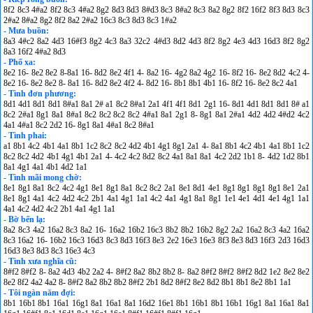
8f2 8c3 4#a2 8f2 8c3 4#a2 8g2 8d3 8d3 8#d3 8c3 8#a2 8c3 8a2 8g2 8f2 16f2 8f3 8d3 8c3
2#a2 8#a2 8g2 8f2 8a2 2#a2 16c3 8c3 8d3 8c3 1#a2
- Mưa buồn:
8a3 4#c2 8a2 4d3 16#f3 8g2 4c3 8a3 32c2 4#d3 8d2 4d3 8f2 8g2 4e3 4d3 16d3 8f2 8g2
8a3 16f2 4#a2 8d3
- Phố xa:
8e2 16- 8e2 8e2 8-8a1 16- 8d2 8e2 4f1 4- 8a2 16- 4g2 8a2 4g2 16- 8f2 16- 8e2 8d2 4c2 4-
8e2 16- 8e2 8e2 8- 8a1 16- 8d2 8e2 4f2 4- 8d2 16- 8b1 8b1 4b1 16- 8f2 16- 8e2 8c2 4a1
- Tình đơn phương:
8d1 4d1 8d1 8d1 8#a1 8a1 2# a1 8c2 8#a1 2a1 4f1 4f1 8d1 2g1 16- 8d1 4d1 8d1 8d1 8# a1
8c2 2#a1 8g1 8a1 8#a1 8c2 8c2 8c2 8c2 4#a1 8a1 2g1 8- 8g1 8a1 2#a1 4d2 4d2 4#d2 4c2
4a1 4#a1 8c2 2d2 16- 8g1 8a1 4#a1 8c2 8#a1
- Tình phai:
a1 8b1 4c2 4b1 4a1 8b1 1c2 8c2 8c2 4d2 4b1 4g1 8g1 2a1 4- 8a1 8b1 4c2 4b1 4a1 8b1 1c2
8c2 8c2 4d2 4b1 4g1 4b1 2a1 4- 4c2 4c2 8d2 8c2 4a1 8a1 8a1 4c2 2d2 1b1 8- 4d2 1d2 8b1
8a1 4g1 4a1 4b1 4d2 1a1
- Tình mãi mong chờ:
8e1 8g1 8a1 8c2 4c2 4g1 8e1 8g1 8a1 8c2 8c2 2a1 8e1 8d1 4e1 8g1 8g1 8g1 8g1 8e1 2a1
8e1 8g1 4a1 4c2 4d2 4c2 2b1 4a1 4g1 1a1 4c2 4a1 4g1 8a1 8g1 1e1 4e1 4d1 4e1 4g1 1a1
4a1 4c2 4d2 4c2 2b1 4a1 4g1 1a1
- Bờ bến lạ:
8a2 8c3 4a2 16a2 8c3 8a2 16- 16a2 16b2 16c3 8b2 8b2 16b2 8g2 2a2 16a2 8c3 4a2 16a2
8c3 16a2 16- 16b2 16c3 16d3 8c3 8d3 16f3 8e3 2e2 16e3 16e3 8f3 8e3 8d3 16f3 2d3 16d3
16d3 8e3 8d3 8c3 16e3 4c3
- Tình xưa nghĩa cũ:
8#f2 8#f2 8- 8a2 4d3 4b2 2a2 4- 8#f2 8a2 8b2 8b2 8- 8a2 8#f2 8#f2 8#f2 8d2 1e2 8e2 8e2
8e2 8f2 4a2 4a2 8- 8#f2 8a2 8b2 8b2 8#f2 2b1 8d2 8#f2 8e2 8d2 8b1 8b1 8e2 8b1 1a1
- Tôi ngàn năm đợi:
8b1 16b1 8b1 16a1 16g1 8a1 16a1 8a1 16d2 16e1 8b1 16b1 8b1 16b1 16g1 8a1 16a1 8a1