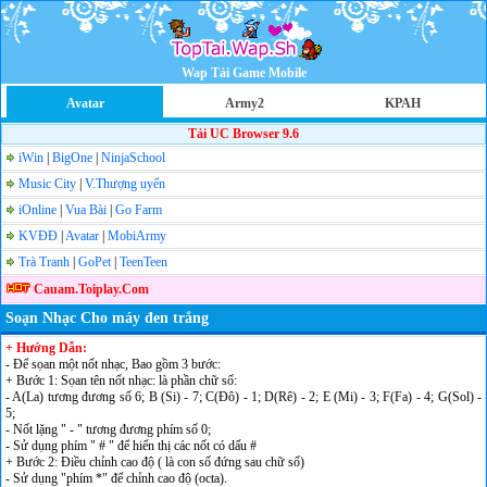
Wap Tải Game Mobile
Avatar
Army2
KPAH
Tải UC Browser 9.6
iWin
|
BigOne
|
NinjaSchool
Music City
|
V.Thượng uyển
iOnline
|
Vua Bài
|
Go Farm
KVĐĐ
|
Avatar
|
MobiArmy
Trà Tranh
|
GoPet
|
TeenTeen
Cauam.Toiplay.Com
Soạn Nhạc Cho máy đen trắng
+ Hướng Dẫn:
- Để sọan một nốt nhạc, Bao gồm 3 bước:
+ Bước 1: Sọan tên nốt nhạc: là phần chữ số:
- A(La) tương đương số 6; B (Si) - 7; C(Đô) - 1; D(Rê) - 2; E (Mi) - 3; F(Fa) - 4; G(Sol) -
5;
- Nốt lặng " - " tương đương phím số 0;
- Sử dụng phím " # " để hiển thị các nốt có dấu #
+ Bước 2: Điều chỉnh cao độ ( là con số đứng sau chữ số)
- Sử dụng "phím *" để chỉnh cao độ (octa).