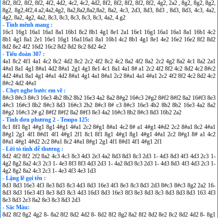
8f2, 8f2, 8f2, 8f2, 4f2, 4d2, 4c2, 4c2, 4d2, 8f2, 8f2, 8f2, 8f2, 8f2, 4g2, 2a2 , 8g2, 8g2, 8g2,
8g2, 8g2,4f2,4.a2,4a2,4g2, 8a2,8a2,8a2,8a2, 8a2, 4c3, 2d3, 8d3, 8d3 , 8d3, 8d3, 4c3, 4a2,
4g2, 8a2, 4g2, 4a2, 8c3, 8c3, 8c3, 8c3, 8c3, 4a2, 4.g2
- Tình mênh mang :
16c1 16g1 16a1 16a1 8a1 16b1 8c2 8b1 4g1 8e1 2a1 16e1 16g1 16a1 16a1 8a1 16b1 4c2
8b1 4g1 8a1 2e1 16e1 16g1 16a116a1 8a1 16b1 4c2 8b1 4g1 8e1 4e2 16e2 16e2 8f2 8d2
8d2 8e2 4f2 16d2 16c2 8d2 8d2 8c2 8d2 4e2
- Tiểu đoàn 307 :
4a1 8c2 4f1 4a1 4c2 8c2 4d2 8c2 2c2 4f2 8c2 4c2 8a2 4f2 8a2 2c2 4g2 8a2 4c1 8a2 2a1
4#a1 8a1 4g1 8#a1 4d2 8#a1 2g1 4g1 8e1 4c1 8a1 4a1 8# a1 2c2 4f2 8f2 4c2 8d2 4c2 8#c2
4d2 4#a1 8a1 4g1 4#a1 4d2 8#a1 4g1 4a1 8#a1 2c2 8#a1 4a1 4#a1 2c2 4f2 8f2 4c2 8d2 4c2
8#c2 4d2 4#a1
- Chợt nghe bước em về :
8#c3 8#c3 8#c3 16e3 4b2 8b2 8b2 16e3 4a2 8a2 8#g2 16#c3 2#g2 8#f2 8#f2 8a2 16#f3 8e3
4#c3 16#c3 8b2 8#c3 8d3 16#c3 2b2 8#c3 8# c3 8#c3 16e3 4b2 8b2 8b2 16e3 4a2 8a2
8#g2 16#c3 2# g2 8#f2 8#f2 8a2 8#f3 8e3 4a2 16#c3 8b2 8#c3 8d3 16b2 2a2
- Tình đơn phương 2 - Tempo 125:
8c1 8f1 8g1 4#g1 8g1 4#g1 4#a1 2c2 8#g1 8#a1 4c2 8# a1 4#g1 4#d2 2c2 8#a1 8c2 4#a1
8#g1 2g1 4f1 8#d1 4f1 4#g1 2f1 8c1 8f1 8g1 4#g1 8g1 4#g1 4#a1 2c2 8#g1 8# a1 4c2
8#a1 4#g1 4#d2 2c2 8#a1 8c2 4#a1 8#g1 2g1 4f1 8#d1 4f1 4#g1 2f1
- Lời tỏ tình dễ thương :
8d2 4f2 8f2 2f2 8a2 4c3 4c3 8c3 4d3 2e3 4a2 8d3 8d3 8c3 2d3 1- 4d3 8d3 4f3 4d3 2c3 1-
4g2 8g2 8a2 4c3 2c3 1- 4e3 8f3 8f3 4d3 2d3 1- 4a2 8d3 8c3 2d3 1- 4d3 8d3 4f3 4d3 2c3 1-
4g2 8g2 8a2 4c3 2c3 1- 4e3 4f3 4e3 1d3
- Lặng lẽ gọi tên :
8d3 8d3 16e3 4f3 8e3 8d3 8c3 4d3 8d3 16e3 4f3 8e3 8c3 8d3 2d3 8#c3 8#c3 8g2 2a2 16-
8d3 8d3 16e3 4f3 8e3 8d3 8c3 4d3 16d3 8d3 16e3 8f3 8e3 8d3 8c3 8d3 8d3 8d3 163 4f3
8e3 8d3 2e3 8a2 8e3 8c3 8d3 2d3
- Sắc Màu:
8d2 8f2 8g2 4g2 8- 8a2 8f2 8d2 4d2 8- 8d2 8f2 8g2 8a2 8f2 8d2 8e2 8c2 8d2 4d2 8- 8g1