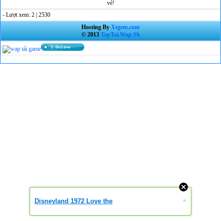
vẻ!
- Lượt xem: 2 | 2530
Hosting By
Xtgem.com
© 2013
TopTai.Wap.Sh
»
Disneyland 1972 Love the