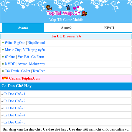
Wap Tải Game Mobile
Avatar
Army2
KPAH
Tải UC Browser 9.6
iWin
|
BigOne
|
NinjaSchool
Music City
|
V.Thượng uyển
iOnline
|
Vua Bài
|
Go Farm
KVĐĐ
|
Avatar
|
MobiArmy
Trà Tranh
|
GoPet
|
TeenTeen
Cauam.Toiplay.Com
Ca Dao Chế Hay
-
Ca Dao Chế - 1
-
Ca Dao Chế - 2
-
Ca Dao Chế - 3
-
Ca Dao Chế - 4
-
Ca Dao Chế - 5
Bạn đang xem
Ca dao chế , Ca dao chế hay , Cao dao việt nam chế
chúc bạn online vui