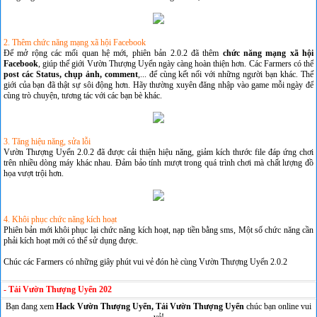
2. Thêm chức năng mạng xã hội Facebook
Để mở rộng các mối quan hệ mới, phiên bản 2.0.2 đã thêm
chức năng mạng xã hội
Facebook
, giúp thế giới Vườn Thượng Uyển ngày càng hoàn thiện hơn. Các Farmers có thể
post các Status, chụp ảnh, comment
,... để cùng kết nối với những người bạn khác. Thế
giới của bạn đã thật sự sôi động hơn. Hãy thường xuyên đăng nhập vào game mỗi ngày để
cùng trò chuyện, tương tác với các bạn bè khác.
3. Tăng hiệu năng, sửa lỗi
Vườn Thượng Uyển 2.0.2 đã được cải thiện hiệu năng, giảm kích thước file đáp ứng chơi
trên nhiều dòng máy khác nhau. Đảm bảo tính mượt trong quá trình chơi mà chất lượng đồ
họa vượt trội hơn.
4. Khôi phục chức năng kích hoạt
Phiên bản mới khôi phục lại chức năng kích hoạt, nạp tiền bằng sms, Một số chức năng cần
phải kích hoạt mới có thể sử dụng được.
Chúc các Farmers có những giây phút vui vẻ đón hè cùng Vườn Thượng Uyển 2.0.2
- Tải Vườn Thượng Uyển 202
Bạn đang xem
Hack Vườn Thượng Uyển, Tải Vườn Thượng Uyển
chúc bạn online vui