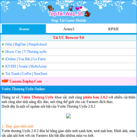
Wap Tải Game Mobile
Avatar
Army2
KPAH
Tải UC Browser 9.6
iWin
|
BigOne
|
NinjaSchool
Music City
|
V.Thượng uyển
iOnline
|
Vua Bài
|
Go Farm
KVĐĐ
|
Avatar
|
MobiArmy
Trà Tranh
|
GoPet
|
TeenTeen
Cauam.Toiplay.Com
Vườn Thượng Uyển Online
Tháng tư về..
Vườn Thượng Uyển
khoe sắc mới cùng
phiên bản 2.0.2
với nhiều cải thiện
mới cũng như tính năng độc đáo, mở rộng thế giới cho các Farmers đích thực.
Dưới đây là một số update nổi bật của Vườn Thượng Uyển 2.0.2
1. Thay giao diện mới
Vườn thượng Uyển 2.0.2 đón hè bằng giao diện mới xanh hơn, tươi mát hơn. Hình ảnh, màu
sắc gần gũi hơn với các Farmers khi bắt đầu những mùa vụ mới.