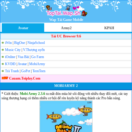
Wap Tải Game Mobile
Avatar
Army2
KPAH
Tải UC Browser 9.6
iWin
|
BigOne
|
NinjaSchool
Music City
|
V.Thượng uyển
iOnline
|
Vua Bài
|
Go Farm
KVĐĐ
|
Avatar
|
MobiArmy
Trà Tranh
|
GoPet
|
TeenTeen
Cauam.Toiplay.Com
MOBIARMY 2
* Giới thiệu:
Mobi Army 2.3.6
ra mắt đón mùa hè sôi động với nhiều thay đổi mới, các tay
súng thượng hạng có thêm nhiều cơ hội để rèn luyện kỹ năng thành các Pro bắn súng.