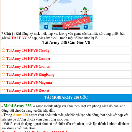
* Chú ý:
Khi đăng ký nick mới, nạp xu, lượng vào game các bạn hãy sử dụng phiên bản
gốc tải
TẠI ĐÂY
để nạp, đăng ký nick... tránh một số bản mod bị lỗi.
Tải Army 236 Căn Góc V6
Tải Army 236 HP V6 Chicky
Tải Army 236 HP V6 Gunner
Tải Army 236 HP V6 Granos
Tải Army 236 HP V6 KingKong
Tải Army 236 HP V6 Magenta
Tải Army 236 HP V6 Rocket
TẢI MOBIARMY 236 GỐC
Mobi Army 236
-
là game mobile nhập vai chơi theo lượt với phong cách đồ họa sinh
động, lối chơi đa dạng và đầy hấp dẫn.
- Trong
Army 236
người chơi phải tính toán góc bắn và lực bắn đồng thời phải kết hợp với
sức gió để đường đi của viên đạn trúng mục tiêu.
- Với lối chơi đa dạng người chơi có thể chiến đấu với nhau, hoặc lập thành 1 nhóm để tham
gia khiêu chiến với Boss.