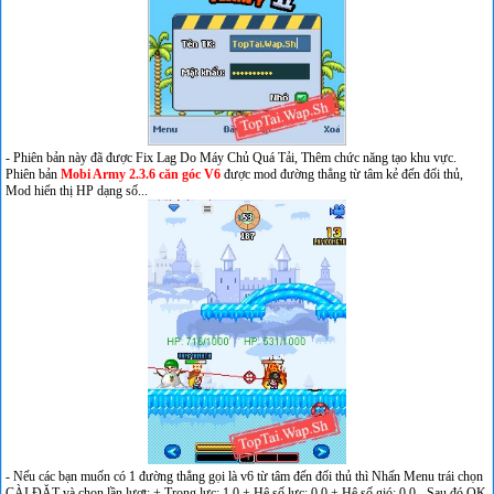
- Phiên bản này đã được Fix Lag Do Máy Chủ Quá Tải, Thêm chức năng tạo khu vực.
Phiên bản
Mobi Army 2.3.6 căn góc V6
được mod đường thẳng từ tâm kẻ đến đối thủ,
Mod hiển thị HP dạng số...
- Nếu các bạn muốn có 1 đường thẳng gọi là v6 từ tâm đến đối thủ thì Nhấn Menu trái chọn
CÀI ĐẶT và chọn lần lượt: + Trọng lực: 1.0 + Hệ số lực: 0.0 + Hệ số gió: 0.0 - Sau đó OK