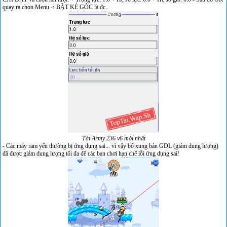
quay ra chọn Menu -› BẬT KẺ GÓC là đc.
Tải Army 236 v6 mới nhất
- Các máy ram yếu thường bị ứng dụng sai... vì vậy bổ xung bản GDL (giảm dung lượng)
đã được giảm dung lượng tối đa để các bạn chơi hạn chế lỗi ứng dụng sai!