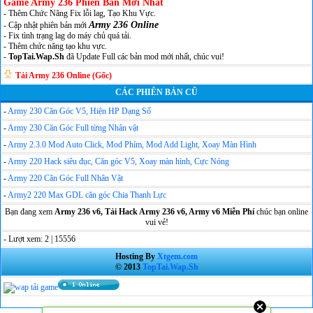
Game Army 236 Phiên Bản Mới Nhất
- Thêm Chức Năng Fix lỗi lag, Tạo Khu Vực.
Army 236 Online
- Cập nhật phiên bản mới
- Fix tình trạng lag do máy chủ quá tải.
- Thêm chức năng tạo khu vực.
-
TopTai.Wap.Sh
đã Update Full các bản mod mới nhất, chúc vui!
Tải Army 236 Online (Gốc)
CÁC PHIÊN BẢN CŨ
-
Army 230 Căn Góc V5, Hiện HP Dạng Số
-
Army 230 Căn Góc Full từng Nhân vật
-
Army 2.3.0 Mod Auto Click, Mod Phím, Mod Add Light, Xoay Màn Hình
-
Army 220 Hack siêu đục, Căn góc V5, Xoay màn hình, Cực Nóng
-
Army 220 Căn Góc Full Nhân Vật
-
Army2 220 Max GDL căn góc Chia Thanh Lực
Bạn đang xem
Army 236 v6, Tải Hack Army 236 v6, Army v6 Miễn Phí
chúc bạn online
vui vẻ!
- Lượt xem: 2 | 15556
Hosting By
Xtgem.com
© 2013
TopTai.Wap.Sh