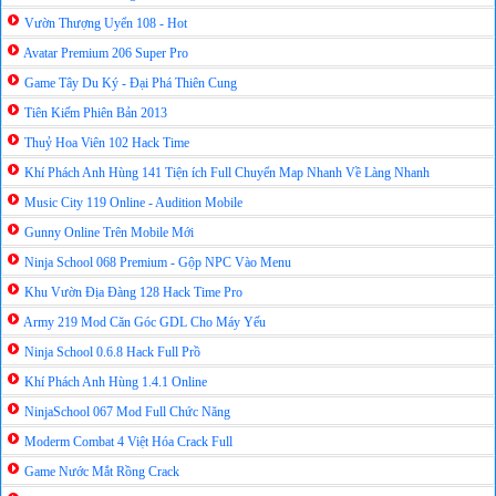
Vườn Thượng Uyển 108 - Hot
Avatar Premium 206 Super Pro
Game Tây Du Ký - Đại Phá Thiên Cung
Tiên Kiếm Phiên Bản 2013
Thuỷ Hoa Viên 102 Hack Time
Khí Phách Anh Hùng 141 Tiện ích Full Chuyển Map Nhanh Về Làng Nhanh
Music City 119 Online - Audition Mobile
Gunny Online Trên Mobile Mới
Ninja School 068 Premium - Gộp NPC Vào Menu
Khu Vườn Địa Đàng 128 Hack Time Pro
Army 219 Mod Căn Góc GDL Cho Máy Yếu
Ninja School 0.6.8 Hack Full Prồ
Khí Phách Anh Hùng 1.4.1 Online
NinjaSchool 067 Mod Full Chức Năng
Moderm Combat 4 Việt Hóa Crack Full
Game Nước Mắt Rồng Crack