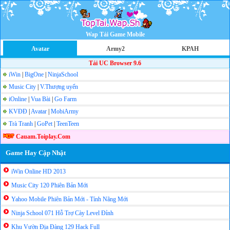
Wap Tải Game Mobile
Avatar
Army2
KPAH
Tải UC Browser 9.6
iWin
|
BigOne
|
NinjaSchool
Music City
|
V.Thượng uyển
iOnline
|
Vua Bài
|
Go Farm
KVĐĐ
|
Avatar
|
MobiArmy
Trà Tranh
|
GoPet
|
TeenTeen
Cauam.Toiplay.Com
Game Hay Cập Nhật
iWin Online HD 2013
Music City 120 Phiên Bản Mới
Yahoo Mobile Phiên Bản Mới - Tính Nãng Mới
Ninja School 071 Hỗ Trợ Cày Level Đỉnh
Khu Vườn Địa Đàng 129 Hack Full